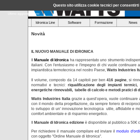
Questo sito utilizza cookie tecnici per consentirt
Ultimo aggiornamento:
Idronica Line
Software
Formazione
News
Novità
IL NUOVO MANUALE DI IDRONICA
Il
Manuale di Idronica
ha rappresentato uno strumento indispenda
italiani. Con l'entusiasmo e l'impegno di chi vuole continuare a 
impiantistica termotecnica nel nostro Paese,
Watts Industries It
Il volume, composto da 14 capitoli per ben
416 pagine
, si rin
normativi e tecnici:
riqualificazione degli impianti termici
energetiche rinnovabili, tabelle di calcolo e metodi pratici d
Watts Industries Italia
grazie a quest’opera, vuole continuare 
con il mondo della progettazione, da sempre foriero di reciproci 
lo sviluppo di un' innovazione tecnologica utile, affidabile e m
comfort ambientale e di risparmio energetico.
Il
Manuale di Idronica edizione
è disponibile al pubblico a 50€ c
Per richiedere il manuale compilare ed inviare il
modulo d'ord
con oggetto "Ordine Manuale di Idronica".