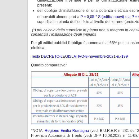
climatizzazione invernale e per la climatizzazione estiva
presenti;
dell’obbligo di installazione di una potenza elettrica espr
rinnovabili almeno pari a
P = 0,05 * S (edifici nuovi) e a P = 
superficie in pianta dell’edificio al livello del terreno (proiez
(*) nel calcolo della superficie in pianta non si tengono in consi
consentita l’installazione degli impianti
Per gli edifici pubblici l'obbligo è aumentato al 65% per i consu
elettrica.
Testo DECRETO-LEGISLATIVO-8-novembre-2021-n.-199
Quadro comparativo*
*NOTA:
Regione
Emilia Romagna
(vedi B.U.R.E.R n. 231 del 
Provincia Autonoma di Trento (vedi DPP 16.08.2022 n. 11-68/L