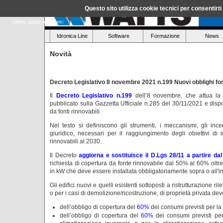
Questo sito utilizza cookie tecnici per consentirt
Ultimo aggiornamento:
Idronica Line
Software
Formazione
News
Novità
Decreto Legislativo 8 novembre 2021 n.199 Nuovi obblighi font
Il
Decreto Legislativo n.199
dell’8 novembre, che attua la
pubblicato sulla Gazzetta Ufficiale n.285 del 30/11/2021 e disp
da fonti rinnovabili.
Nel testo si definiscono gli strumenti, i meccanismi, gli incen
giuridico, necessari per il raggiungimento degli obiettivi di
rinnovabili al 2030.
Il Decreto
aggiorna e sostituisce il D.Lgs 28/11 a partire da
richiesta di copertura da fonte rinnovabile dal 50% al 60% oltre 
in kW che deve essere installata obbligatoriamente sopra o all'int
Gli edifici nuovi e quelli esistenti sottoposti a ristrutturazione 
o per i casi di demolizione/ricostruzione, di proprietà privata de
dell’obbligo di copertura del
60%
dei consumi previsti per la
dell’obbligo di copertura del
60%
dei consumi previsti per