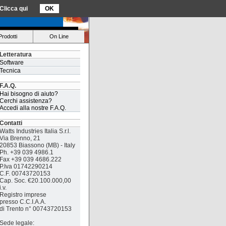
Clicca qui
OK
Prodotti
On Line
Letteratura
Software
Tecnica
F.A.Q.
Hai bisogno di aiuto?
Cerchi assistenza?
Accedi alla nostre F.A.Q.
Contatti
Watts Industries Italia S.r.l.
Via Brenno, 21
20853 Biassono (MB) - Italy
Ph. +39 039 4986.1
Fax +39 039 4686.222
P.Iva 01742290214
C.F. 00743720153
Cap. Soc. €20.100.000,00
i.v.
Registro imprese
presso C.C.I.A.A.
di Trento n° 00743720153
Sede legale: