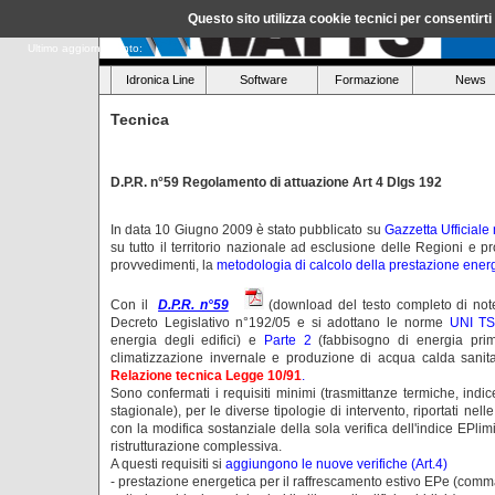
Questo sito utilizza cookie tecnici per consentirt
Ultimo aggiornamento:
Idronica Line
Software
Formazione
News
Tecnica
D.P.R. n°59 Regolamento di attuazione Art 4 Dlgs 192
In data 10 Giugno 2009 è stato pubblicato su
Gazzetta Ufficiale
su tutto il territorio nazionale ad esclusione delle Regioni e
provvedimenti, la
metodologia di calcolo della prestazione energet
Con il
D.P.R. n°59
(download del testo completo di note) 
Decreto Legislativo n°192/05 e si adottano le norme
UNI TS
energia degli edifici) e
Parte 2
(fabbisogno di energia prima
climatizzazione invernale e produzione di acqua calda sanit
Relazione tecnica Legge 10/91
.
Sono confermati i requisiti minimi (trasmittanze termiche, ind
stagionale), per le diverse tipologie di intervento, riportati nel
con la modifica sostanziale della sola verifica dell'indice EPlim
ristrutturazione complessiva.
A questi requisiti si
aggiungono le nuove verifiche (Art.4)
- prestazione energetica per il raffrescamento estivo EPe (comm