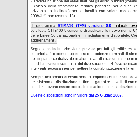
- ulteriore riduzione dei valori limiti per gli edifici pubblici (com
- calcolo della trasmittanza termica periodica per alcune co
orizzontali o inclinate) per le località con valore medio 
290W/m²anno (comma 18)
Il programma
STIMA10 (TFM)
versione 8.0
, naturale ev
certificata CTI n°007, consente di applicare le nuove norme U
delle Linee Guida nazionali è immediatamente disponibile. Consu
aggiornamenti.
Segnaliamo inoltre che viene previsto per tutti gli edifici esis
superiori a 4 e comunque nel caso di potenze nominali di alme
dell'impianto centralizzato in alternativa alla trasformazione in 
di edifici esistenti con unità abitative superiori a 4, "ove tecni
interventi necessari per permettere la contabilizzazione e la ter
Sempre nell'ambito di costruzione di impianti centralizzati , deve
del sistema di distribuzione al fine di garantire i livelli di con
squilibri devono essere corretti in occasione della sostituzione 
Queste disposizioni sono in vigore dal
25 Giugno 2009
.