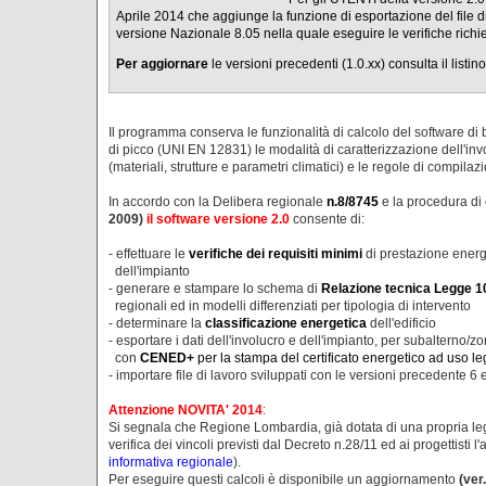
Aprile 2014 che aggiunge la funzione di esportazione del file d
versione Nazionale 8.05 nella quale eseguire le verifiche richi
Per aggiornare
le versioni precedenti (1.0.xx) consulta il listino
Il programma conserva le funzionalità di calcolo del software di
di picco (UNI EN 12831) le modalità di caratterizzazione dell'invol
(materiali, strutture e parametri climatici) e le regole di compil
In accordo con la Delibera regionale
n.8/8745
e la procedura di
2009)
il software versione 2.0
consente di:
- effettuare le
verifiche dei requisiti minimi
di prestazione energe
dell'impianto
- generare e stampare lo schema di
Relazione tecnica Legge 1
regionali ed in modelli differenziati per tipologia di intervento
- determinare la
classificazione energetica
dell'edificio
- esportare i dati dell'involucro e dell'impianto, per subalterno/z
con
CENED+
per la stampa del certificato energetico ad uso le
- importare file di lavoro sviluppati con le versioni precedente 6 
Attenzione NOVITA' 2014
:
Si segnala che Regione Lombardia, già dotata di una propria leg
verifica dei vincoli previsti dal Decreto n.28/11 ed ai progettisti l'
informativa regionale
).
Per eseguire questi calcoli è disponibile un aggiornamento
(ver.