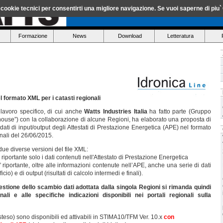
a cookie tecnici per consentirti una migliore navigazione. Se vuoi saperne di piu`
Formazione
News
Download
Letteratura
l formato XML per i catasti regionali
lavoro specifico, di cui anche
Watts Industries Italia
ha fatto parte (Gruppo
house”) con la collaborazione di alcune Regioni, ha elaborato una proposta di
ti di input/output degli Attestati di Prestazione Energetica (APE) nel formato
ali del 26/06/2015.
 due diverse versioni del file XML:
, riportante solo i dati contenuti nell'Attestato di Prestazione Energetica
” riportante, oltre alle informazioni contenute nell’APE, anche una serie di dati
ficio) e di output (risultati di calcolo intermedi e finali).
gestione dello scambio dati adottata dalla singola Regioni si rimanda quindi
onali e alle specifiche indicazioni disponibili nei portali regionali sulla
steso) sono disponibili ed attivabili in STIMA10/TFM Ver. 10.x
con