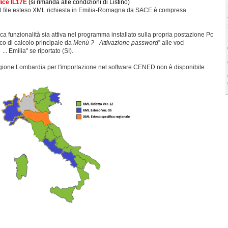
odice IL17E
(si rimanda alle condizioni di Listino)
el file esteso XML richiesta in Emilia-Romagna da SACE è compresa
ica funzionalità sia attiva nel programma installato sulla propria postazione Pc
ico di calcolo principale da
Menù ? ‐ Attivazione password
” alle voci
. Emilia" se riportato (SI).
egione Lombardia per l'importazione nel software CENED non è disponibile