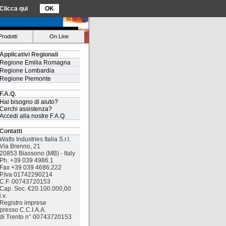
Clicca qui
OK
Prodotti
On Line
Applicativi Regionali
Regione Emilia Romagna
Regione Lombardia
Regione Piemonte
F.A.Q.
Hai bisogno di aiuto?
Cerchi assistenza?
Accedi alla nostre F.A.Q.
Contatti
Watts Industries Italia S.r.l.
Via Brenno, 21
20853 Biassono (MB) - Italy
Ph. +39 039 4986.1
Fax +39 039 4686.222
P.Iva 01742290214
C.F. 00743720153
Cap. Soc. €20.100.000,00
i.v.
Registro imprese
presso C.C.I.A.A.
di Trento n° 00743720153