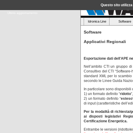
Questo sito utilizz
Ultimo aggiornamento:
Idronica Line
Software
Software
Applicativi Regionali
Esportazione dati dell'APE ne
Nell’ambito CTI un gruppo di 
Consultivo del CTI “Software‐
standard XML per lo scambio da
secondo le Linee Guida Nazion
In particolare sono disponibili
1) un formato definito “
ridotto
”
2) un formato definito “
esteso
di input (caratteristiche dell’edi
Per la modalità di richiesta/
ai disposti legislativi Regi
Certificazione Energetica.
Entrambe le versioni (ridotto/e